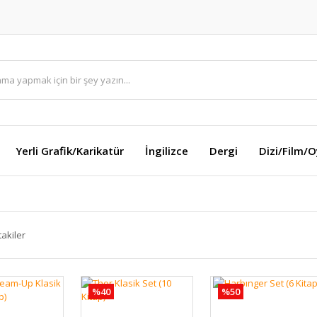
Yerli Grafik/Karikatür
İngilizce
Dergi
Dizi/Film/
takiler
%40
%50