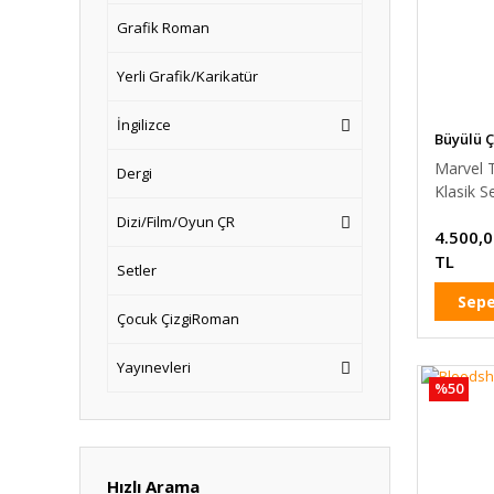
Grafik Roman
Yerli Grafik/Karikatür
İngilizce
Büyülü 
Marvel
Dergi
Klasik S
Kitap)
Dizi/Film/Oyun ÇR
4.500,
TL
Setler
Sepe
Çocuk ÇizgiRoman
Yayınevleri
%50
Hızlı Arama