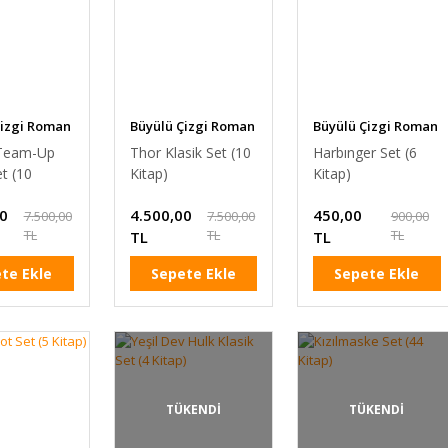
Çizgi Roman
Büyülü Çizgi Roman
Büyülü Çizgi Roman
 Team-Up
Thor Klasik Set (10
Harbınger Set (6
et (10
Kitap)
Kitap)
00
4.500,00
450,00
7.500,00
7.500,00
900,00
TL
TL
TL
TL
TL
te Ekle
Sepete Ekle
Sepete Ekle
TÜKENDİ
TÜKENDİ