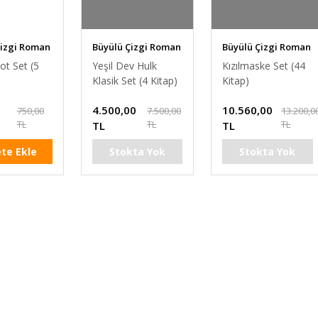
Çizgi Roman
Büyülü Çizgi Roman
Büyülü Çizgi Roman
ot Set (5
Yeşil Dev Hulk
Kızılmaske Set (44
Klasik Set (4 Kitap)
Kitap)
4.500,00
10.560,00
750,00
7.500,00
13.200,0
TL
TL
TL
TL
TL
te Ekle
Stokta Yok
Stokta Yok