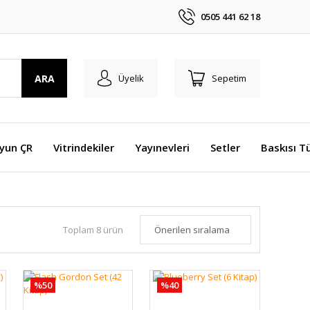
0505 441 62 18
ARA
Üyelik
Sepetim
Oyun ÇR
Vitrindekiler
Yayınevleri
Setler
Baskısı T
Toplam 8 ürün
%50
%40