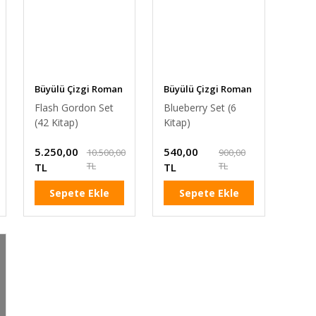
Büyülü Çizgi Roman
Büyülü Çizgi Roman
Flash Gordon Set
Blueberry Set (6
(42 Kitap)
Kitap)
5.250,00
540,00
10.500,00
900,00
TL
TL
TL
TL
Sepete Ekle
Sepete Ekle