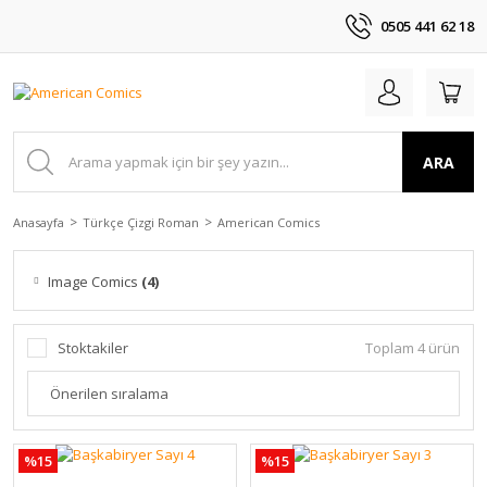
0505 441 62 18
ARA
Anasayfa
Türkçe Çizgi Roman
American Comics
Image Comics
(4)
Stoktakiler
Toplam 4 ürün
%15
%15