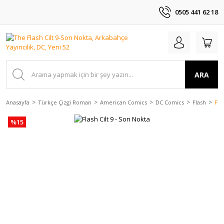
0505 441 62 18
ARA
Anasayfa
Türkçe Çizgi Roman
American Comics
DC Comics
Flash
Fla
%15