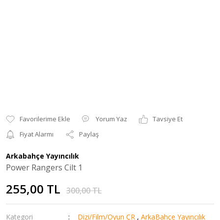
Yorum Yaz
Tavsiye Et
Fiyat Alarmı
Paylaş
Arkabahçe Yayıncılık
Power Rangers Cilt 1
255,00 TL
300,00 TL
Kategori
Dizi/Film/Oyun ÇR
,
ArkaBahçe Yayıncılık