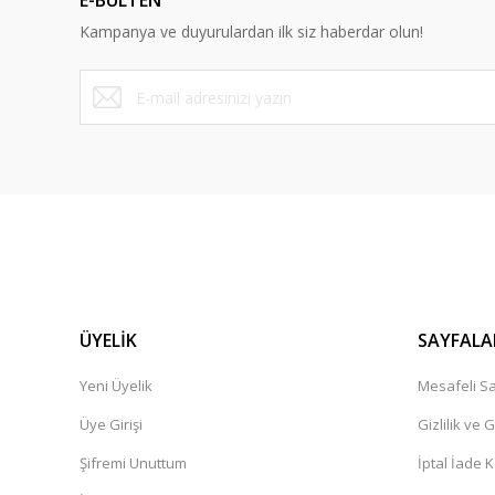
E-BÜLTEN
Ürün bilgilerinde hatalar bulunuyor.
Kampanya ve duyurulardan ilk siz haberdar olun!
Ürün fiyatı diğer sitelerden daha pahalı.
Bu ürüne benzer farklı alternatifler olmalı.
ÜYELİK
SAYFALA
Yeni Üyelik
Mesafeli Sa
Üye Girişi
Gizlilik ve 
Şifremi Unuttum
İptal İade K