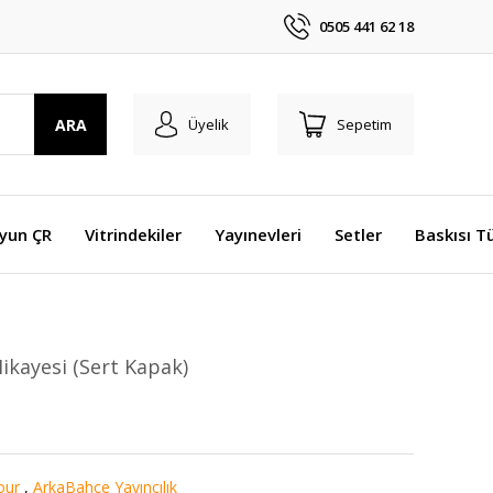
0505 441 62 18
ARA
Üyelik
Sepetim
Oyun ÇR
Vitrindekiler
Yayınevleri
Setler
Baskısı T
ikayesi (Sert Kapak)
our
,
ArkaBahçe Yayıncılık