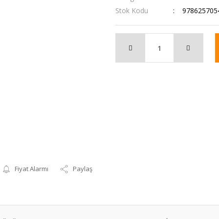
Stok Kodu
978625705
Fiyat Alarmı
Paylaş