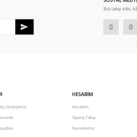
SOSYAL MEDY
Bizi takip edin, kâr
Gönder
R
HESABIM
tış Sözleşmesi
Hesabım
Güvenlik
Sipariş Takip
oşullari
Favorileriniz