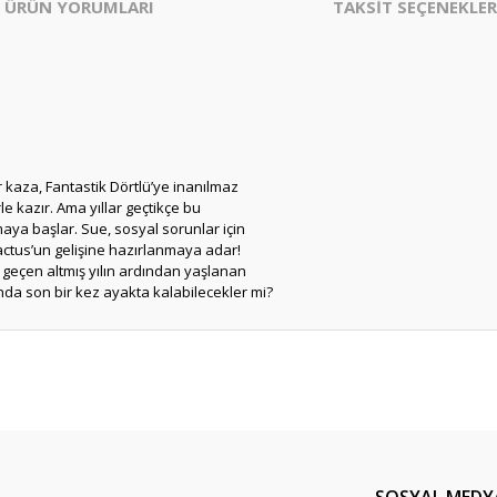
ÜRÜN YORUMLARI
TAKSİT SEÇENEKLER
 kaza, Fantastik Dörtlüʼye inanılmaz
le kazır. Ama yıllar geçtikçe bu
aya başlar. Sue, sosyal sorunlar için
actusʼun gelişine hazırlanmaya adar!
la geçen altmış yılın ardından yaşlanan
da son bir kez ayakta kalabilecekler mi?
er konularda yetersiz gördüğünüz noktaları öneri formunu kullanarak tarafım
Bu ürüne ilk yorumu siz yapın!
Yorum Yaz