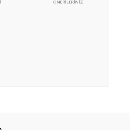
İ
ÖNERİLERİNİZ
ıza iletebilirsiniz.