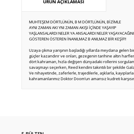
ÜRÜN AÇIKLAMASI
MUHTEŞEM DÖRTLÜNÜN, B M DÖRTLÜNÜN, BİZİMLE
AYNI ZAMAN AKI YNI ZAMAN AKIŞI İÇİNDE YAŞAYIP
YAŞLANSALARDI NELER YA ANSALARDI NELER YAŞAYACAĞINI
GÖSTEREN ÖSTEREN İNANILMAZ B ANILMAZ BİR KEŞİF!!
Uzaya çıkma yarışının başladığı yıllarda meydana gelen bir
güçler kazandırır ve onları, gezegenin tarihine altın harfler
dört kahraman, hızla değişen dünyadaki rollerini sorgulam
savaşmayı seçerken, Reed kendini takıntılı bir şekilde Gal
Ve nihayetinde, zaferlerle, trajedilerle, aşklarla, kayıplar
kahramanlarımız Doktor Doomʼun amansız kudreti karşısın
Bu ürünün fiyat bilgisi, resim, ürün açıklamalarında ve diğ
Görüş ve önerileriniz için teşekkür ederiz.
Ürün resmi kalitesiz, bozuk veya görüntülenemiyor.
Ürün açıklamasında eksik bilgiler bulunuyor.