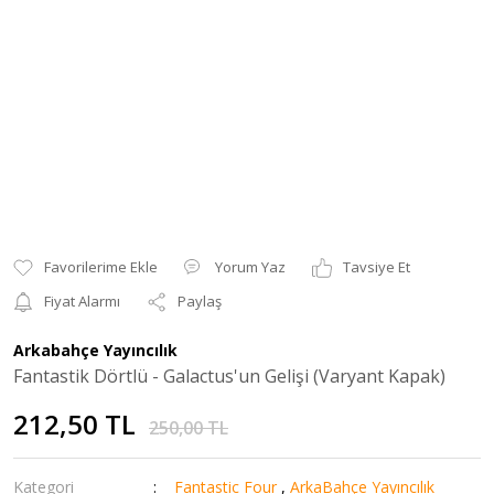
Yorum Yaz
Tavsiye Et
Fiyat Alarmı
Paylaş
Arkabahçe Yayıncılık
Fantastik Dörtlü - Galactus'un Gelişi (Varyant Kapak)
212,50 TL
250,00 TL
Kategori
Fantastic Four
,
ArkaBahçe Yayıncılık