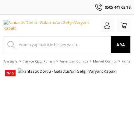
0505 441 62 18
ARA
Anasayfa
Türkçe Çizgi Roman
American Comics
Marvel Comics
Fantast
%15