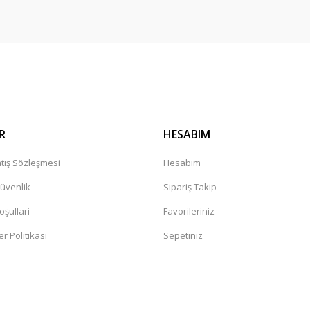
Gönder
R
HESABIM
tış Sözleşmesi
Hesabım
Güvenlik
Sipariş Takip
oşullari
Favorileriniz
er Politikası
Sepetiniz