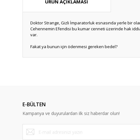
ÜRÜN AÇIKLAMASI
Doktor Strange, Gizli İmparatorluk esnasında yerle bir ola
Cehennemin Efendisi bu kumar cenneti üzerinde hak iddia
var.
Fakat ya bunun için ödenmesi gereken bedel?
Bu ürünün fiyat bilgisi, resim, ürün açıklamalarında ve diğ
Görüş ve önerileriniz için teşekkür ederiz.
Ürün resmi kalitesiz, bozuk veya görüntülenemiyor.
Ürün açıklamasında eksik bilgiler bulunuyor.
E-BÜLTEN
Ürün bilgilerinde hatalar bulunuyor.
Kampanya ve duyurulardan ilk siz haberdar olun!
Ürün fiyatı diğer sitelerden daha pahalı.
Bu ürüne benzer farklı alternatifler olmalı.