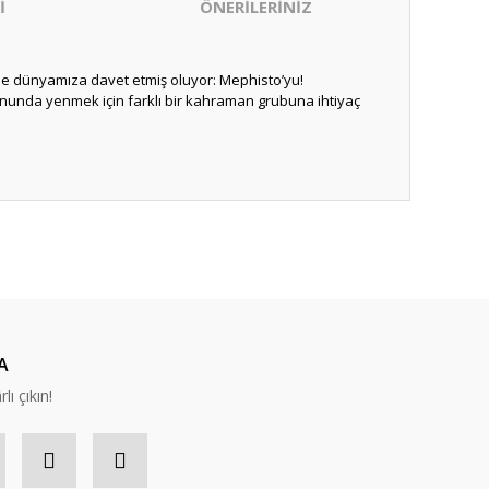
İ
ÖNERİLERİNİZ
 de dünyamıza davet etmiş oluyor: Mephisto’yu!
ununda yenmek için farklı bir kahraman grubuna ihtiyaç
ıza iletebilirsiniz.
A
lı çıkın!