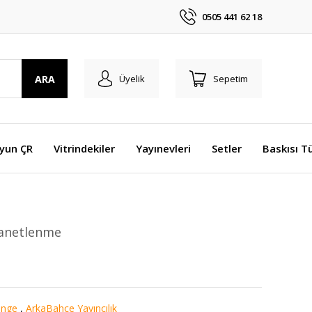
0505 441 62 18
ARA
Üyelik
Sepetim
Oyun ÇR
Vitrindekiler
Yayınevleri
Setler
Baskısı T
Lanetlenme
ange
,
ArkaBahçe Yayıncılık