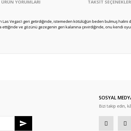
ÜRÜN YORUMLARI
TAKSİT SEÇENEKLER
n Las Vegas’ı geri getirdiğinde, istemeden kötülüğün beden bulmuş halini
 ettiğinde ve gözünü gezegenin geri kalanına çevirdiğinde, onu kendi oy
er konularda yetersiz gördüğünüz noktaları öneri formunu kullanarak tarafım
Bu ürüne ilk yorumu siz yapın!
Yorum Yaz
SOSYAL MEDY
Bizi takip edin, kâr