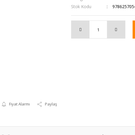
Stok Kodu
978625705
Fiyat Alarmı
Paylaş