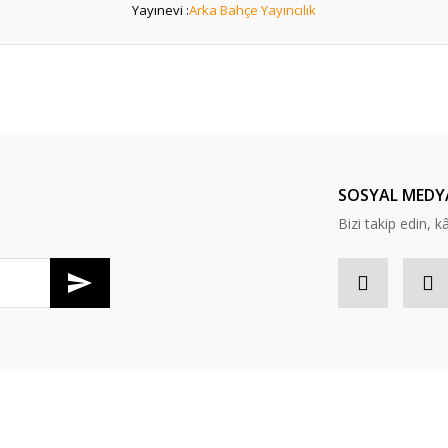
Yayınevi :
Arka Bahçe Yayıncılık
er konularda yetersiz gördüğünüz noktaları öneri formunu kullanarak tarafım
Bu ürüne ilk yorumu siz yapın!
Yorum Yaz
SOSYAL MEDY
Bizi takip edin, kâr
Gönder