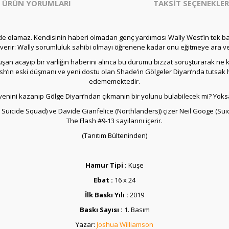
ÜRÜN YORUMLARI
TAKSİT SEÇENEKLER
rde olamaz. Kendisinin haberi olmadan genç yardımcısı Wally West’in tek ba
i verir: Wally sorumluluk sahibi olmayı öğrenene kadar onu eğitmeye ara ve
şan acayip bir varlığın haberini alınca bu durumu bizzat soruşturarak ne ka
ash’ın eski düşmanı ve yeni dostu olan Shade’in Gölgeler Diyarı’nda tutsak h
edememektedir.
 güvenini kazanıp Gölge Diyarı’ndan çıkmanın bir yolunu bulabilecek mi? Yo
uıcıde Squad) ve Davide Gianfelice (Northlanders)) çizer Neil Googe (Suıc
The Flash #9-13 sayılarını içerir.
(Tanıtım Bülteninden)
Hamur Tipi :
Kuşe
Ebat :
16 x 24
İlk Baskı Yılı :
2019
Baskı Sayısı :
1. Basım
Yazar:
Joshua Williamson