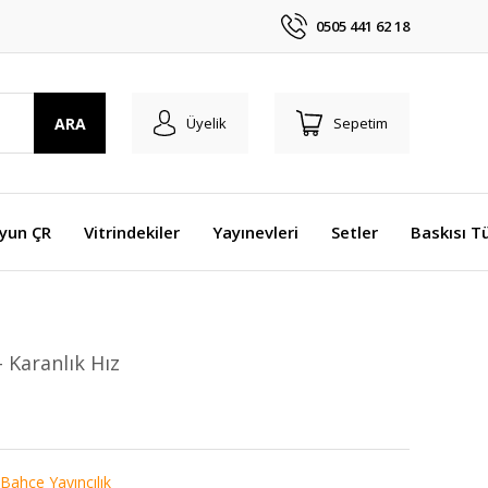
0505 441 62 18
ARA
Üyelik
Sepetim
Oyun ÇR
Vitrindekiler
Yayınevleri
Setler
Baskısı T
- Karanlık Hız
Bahçe Yayıncılık