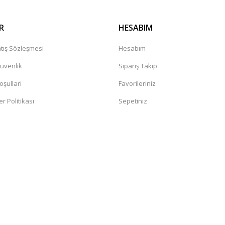
R
HESABIM
tış Sözleşmesi
Hesabım
Güvenlik
Sipariş Takip
oşullari
Favorileriniz
er Politikası
Sepetiniz