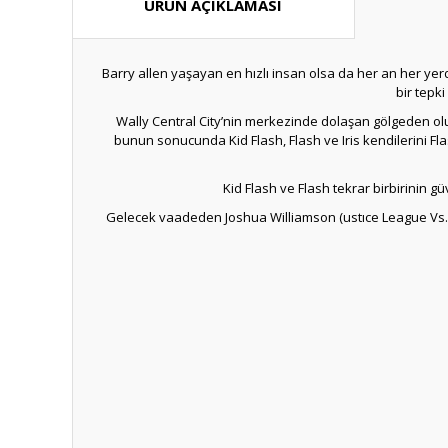
ÜRÜN AÇIKLAMASI
Barry allen yaşayan en hızlı insan olsa da her an her ye
bir tepk
Wally Central City’nin merkezinde dolaşan gölgeden olu
bunun sonucunda Kid Flash, Flash ve Iris kendilerini Fl
Kid Flash ve Flash tekrar birbirinin
Gelecek vaadeden Joshua Williamson (ustıce League Vs. S