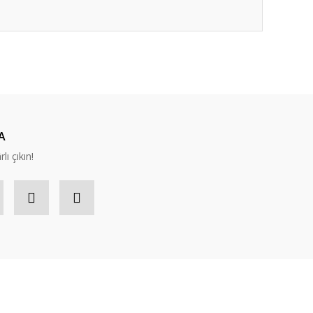
ıza iletebilirsiniz.
A
lı çıkın!