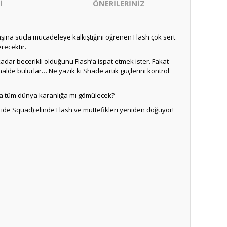
İ
ÖNERİLERİNİZ
şına suçla mücadeleye kalkıştığını öğrenen Flash çok sert
recektir.
dar becerikli olduğunu Flash’a ispat etmek ister. Fakat
alde bulurlar… Ne yazık ki Shade artık güçlerini kontrol
ksa tüm dünya karanlığa mı gömülecek?
ıde Squad) elinde Flash ve müttefikleri yeniden doğuyor!