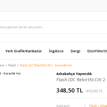
Yerli Grafik/Karikatür
İngilizce
Dergi
Dizi/Film/
ics
Flash
Flash (DC Rebirth) Cilt 2 - Karanlık Hız
Arkabahçe Yayıncılık
Flash (DC Rebirth) Cilt 2 
348,50 TL
410,00 TL
Kategori
Flash
,
Arka