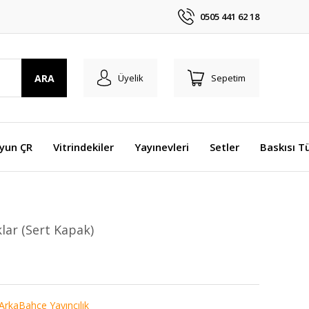
0505 441 62 18
ARA
Üyelik
Sepetim
Oyun ÇR
Vitrindekiler
Yayınevleri
Setler
Baskısı T
lar (Sert Kapak)
ArkaBahçe Yayıncılık