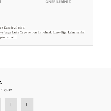
İ
ÖNERİLERİNİZ
şen Daredevil oldu.
a ve başta Luke Cage ve Iron Fist olmak üzere diğer kahramanlar
gpin de dahil
ıza iletebilirsiniz.
A
lı çıkın!