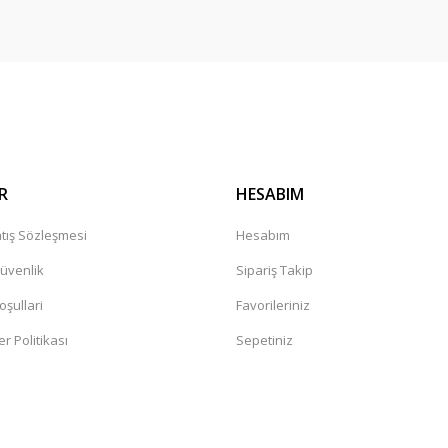
Gönder
R
HESABIM
tış Sözleşmesi
Hesabım
Güvenlik
Sipariş Takip
oşullari
Favorileriniz
er Politikası
Sepetiniz