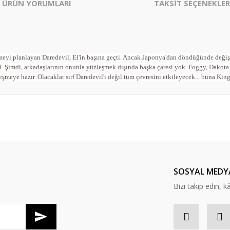
ÜRÜN YORUMLARI
TAKSİT SEÇENEKLER
irmeyi planlayan Daredevil, El'in başına geçti. Ancak Japonya'dan döndüğünde deği
tti. Şimdi, arkadaşlarının onunla yüzleşmek dışında başka çaresi yok. Foggy, Dakot
şmeye hazır. Olacaklar sırf Daredevil'ı değil tüm çevresini etkileyecek... buna Kin
er konularda yetersiz gördüğünüz noktaları öneri formunu kullanarak tarafım
Bu ürüne ilk yorumu siz yapın!
Yorum Yaz
SOSYAL MEDY
Bizi takip edin, kâr