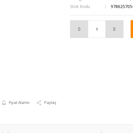
Stok Kodu
978625705
Fiyat Alarmı
Paylaş