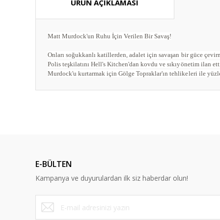
ÜRÜN AÇIKLAMASI
Matt Murdock'un Ruhu İçin Verilen Bir Savaş!
Onları soğukkanlı katillerden, adalet için savaşan bir güce çev
Polis teşkilatını Hell's Kitchen'dan kovdu ve sıkıyönetim ilan e
Murdock'u kurtarmak için Gölge Topraklar'ın tehlikeleri ile yüzle
Bu ürünün fiyat bilgisi, resim, ürün açıklamalarında ve diğ
Görüş ve önerileriniz için teşekkür ederiz.
Ürün resmi kalitesiz, bozuk veya görüntülenemiyor.
Ürün açıklamasında eksik bilgiler bulunuyor.
E-BÜLTEN
Ürün bilgilerinde hatalar bulunuyor.
Kampanya ve duyurulardan ilk siz haberdar olun!
Ürün fiyatı diğer sitelerden daha pahalı.
Bu ürüne benzer farklı alternatifler olmalı.