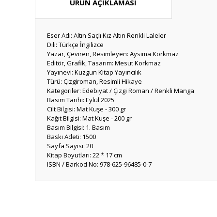
ÜRÜN AÇIKLAMASI
Eser Adı: Altın Saçlı Kız Altın Renkli Laleler
Dili: Türkçe İngilizce
Yazar, Çeviren, Resimleyen: Aysima Korkmaz
Editör, Grafik, Tasarım: Mesut Korkmaz
Yayınevi: Kuzgun Kitap Yayıncılık
Türü: Çizgiroman, Resimli Hikaye
Kategoriler: Edebiyat / Çizgi Roman / Renkli Manga
Basım Tarihi: Eylül 2025
Cilt Bilgisi: Mat Kuşe - 300 gr
Kağıt Bilgisi: Mat Kuşe - 200 gr
Basım Bilgisi: 1. Basım
Baskı Adeti: 1500
Sayfa Sayısı: 20
Kitap Boyutları: 22 * 17 cm
ISBN / Barkod No: 978-625-96485-0-7
Bu ürünün fiyat bilgisi, resim, ürün açıklamalarında ve diğ
Görüş ve önerileriniz için teşekkür ederiz.