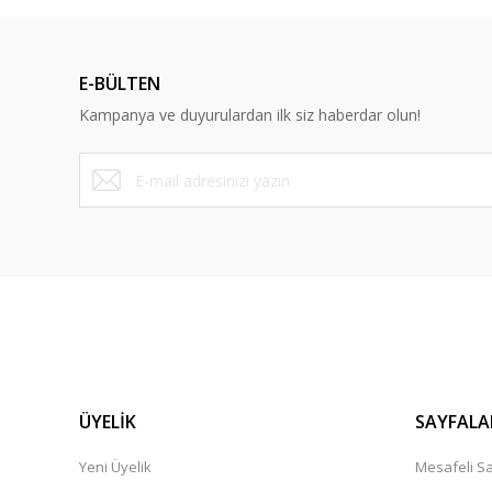
Ürün resmi kalitesiz, bozuk veya görüntülenemiyor.
Ürün açıklamasında eksik bilgiler bulunuyor.
E-BÜLTEN
Ürün bilgilerinde hatalar bulunuyor.
Kampanya ve duyurulardan ilk siz haberdar olun!
Ürün fiyatı diğer sitelerden daha pahalı.
Bu ürüne benzer farklı alternatifler olmalı.
ÜYELİK
SAYFALA
Yeni Üyelik
Mesafeli Sa