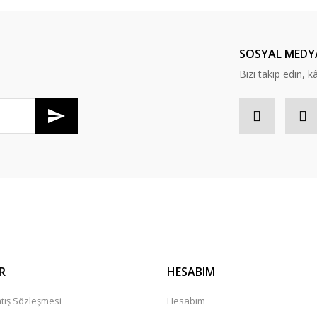
Yorum Yaz
SOSYAL MEDY
Bizi takip edin, kâr
Gönder
R
HESABIM
tış Sözleşmesi
Hesabım