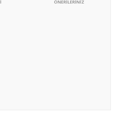
İ
ÖNERİLERİNİZ
ıza iletebilirsiniz.