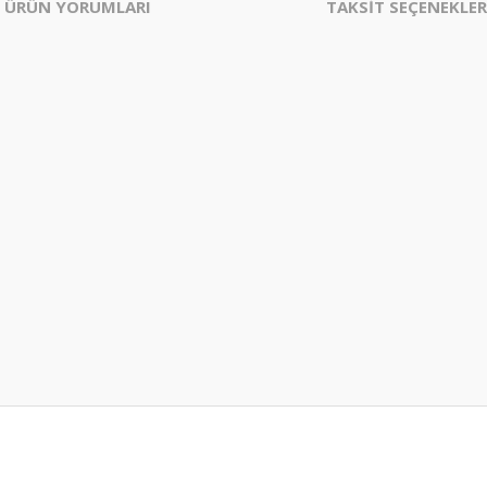
ÜRÜN YORUMLARI
TAKSİT SEÇENEKLER
er konularda yetersiz gördüğünüz noktaları öneri formunu kullanarak tarafım
Bu ürüne ilk yorumu siz yapın!