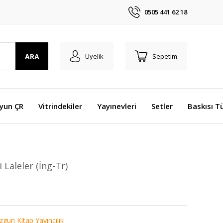
0505 441 62 18
ARA
Üyelik
Sepetim
Oyun ÇR
Vitrindekiler
Yayınevleri
Setler
Baskısı T
i Laleler (İng-Tr)
zgun Kitap Yayıncılık