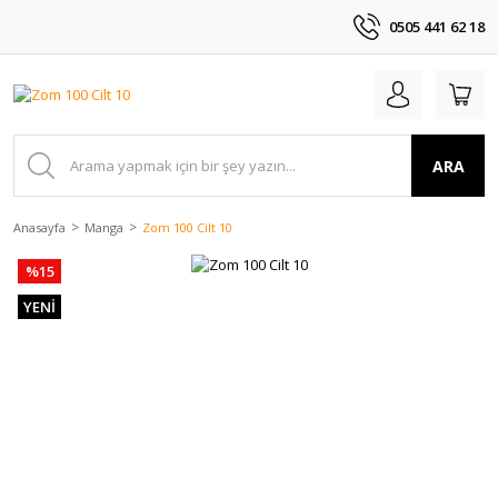
0505 441 62 18
ARA
Anasayfa
Manga
Zom 100 Cilt 10
%15
YENİ