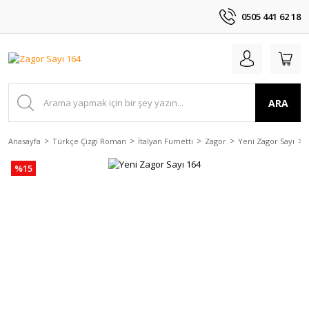
0505 441 62 18
ARA
Anasayfa
Türkçe Çizgi Roman
İtalyan Fumetti
Zagor
Yeni Zagor Sayı
%15