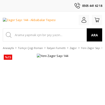
0505 441 62 18
ARA
Anasayfa
Türkçe Çizgi Roman
İtalyan Fumetti
Zagor
Yeni Zagor Sayı
%15