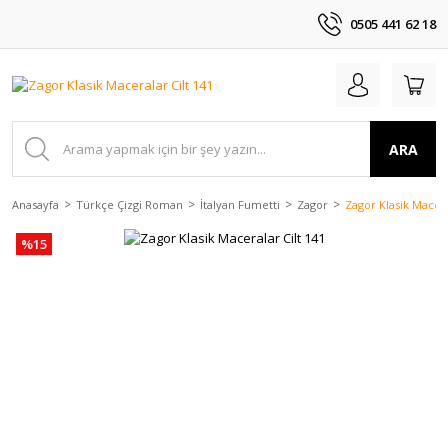
0505 441 62 18
ARA
Anasayfa
Türkçe Çizgi Roman
İtalyan Fumetti
Zagor
Zagor Klasik Macera
%15