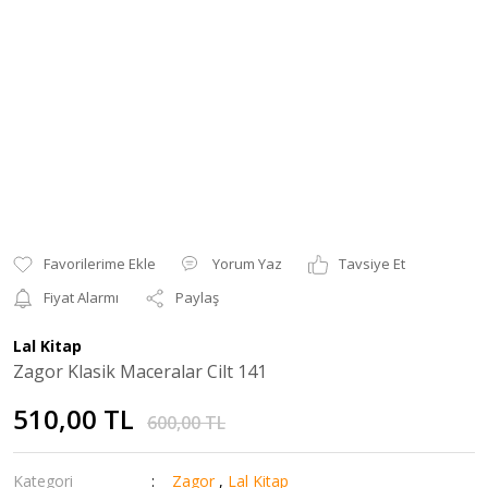
Yorum Yaz
Tavsiye Et
Fiyat Alarmı
Paylaş
Lal Kitap
Zagor Klasik Maceralar Cilt 141
510,00 TL
600,00 TL
Kategori
Zagor
,
Lal Kitap