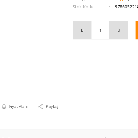
Stok Kodu
978605221
Fiyat Alarmı
Paylaş