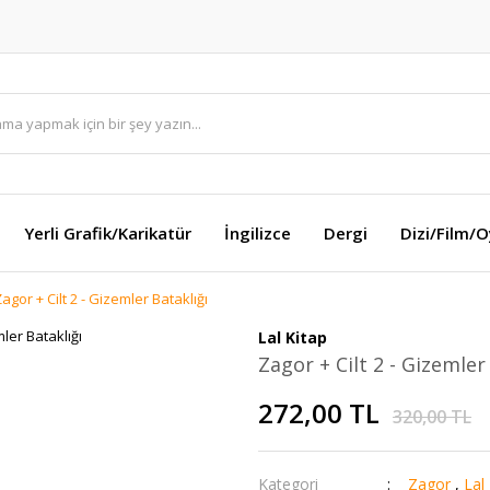
Yerli Grafik/Karikatür
İngilizce
Dergi
Dizi/Film/
agor + Cilt 2 - Gizemler Bataklığı
Lal Kitap
Zagor + Cilt 2 - Gizemler
272,00 TL
320,00 TL
Kategori
Zagor
,
Lal