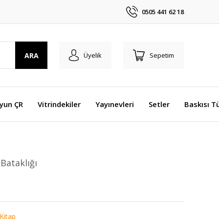
0505 441 62 18
ARA
Üyelik
Sepetim
Oyun ÇR
Vitrindekiler
Yayınevleri
Setler
Baskısı T
 Bataklığı
 Kitap