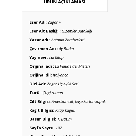
ÜRÜN AÇIKLAMASI
Eser Adı:
Zagor +
Eser Alt Başlığı :
Gizemler Bataklığı
Yazar adı :
Antonio Zamberletti
Çevirmen Adı :
Ay Barka
Yayınevi :
Lal Kitap
Orijinal adı :
La Palude dei Misteri
Or
i
jinal dil:
İtalyanca
Dizi Adı:
Zagor Üç Aylık Seri
Türü :
Çizgi roman
Cilt Bilgisi
:
Amerikan cilt, kuşe karton kapak
Kağıt Bilgisi:
Kitap kağıdı
Basım Bilgisi:
1. Basım
Sayfa Sayısı:
192