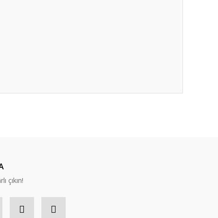
ıza iletebilirsiniz.
A
lı çıkın!