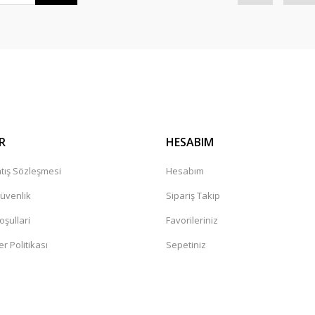
Gönder
R
HESABIM
tış Sözleşmesi
Hesabım
Güvenlik
Sipariş Takip
oşullari
Favorileriniz
er Politikası
Sepetiniz