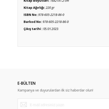
Kitap Boyutları:
16x21x1.2 cm
Kitap Ağırlığı:
220 gr
ISBN No:
978-605-2218-86-0
Barkod No:
978-605-2218-86-0
Çıkış tarihi :
05.01.2023
Bu ürünün fiyat bilgisi, resim, ürün açıklamalarında ve diğ
Görüş ve önerileriniz için teşekkür ederiz.
Ürün resmi kalitesiz, bozuk veya görüntülenemiyor.
Ürün açıklamasında eksik bilgiler bulunuyor.
E-BÜLTEN
Ürün bilgilerinde hatalar bulunuyor.
Kampanya ve duyurulardan ilk siz haberdar olun!
Ürün fiyatı diğer sitelerden daha pahalı.
Bu ürüne benzer farklı alternatifler olmalı.