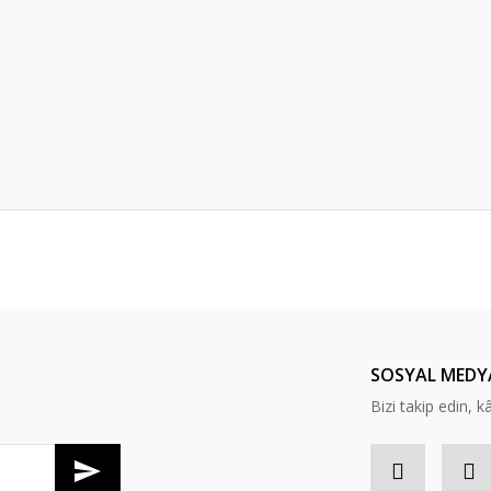
er konularda yetersiz gördüğünüz noktaları öneri formunu kullanarak tarafım
Bu ürüne ilk yorumu siz yapın!
Yorum Yaz
SOSYAL MEDY
Bizi takip edin, kâr