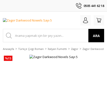
0505 441 62 18
ARA
Anasayfa
Türkçe Çizgi Roman
İtalyan Fumetti
Zagor
Zagor Darkwood N
%15