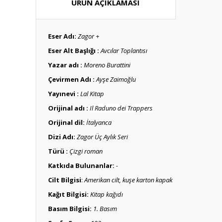
ÜRÜN AÇIKLAMASI
Eser Adı:
Zagor +
Eser Alt Başlığı :
Avcılar Toplantısı
Yazar adı :
Moreno Burattini
Çevirmen Adı :
Ayşe Zaimoğlu
Yayınevi :
Lal Kitap
Orijinal adı :
Il Raduno dei Trappers
Or
i
jinal dil:
İtalyanca
Dizi Adı:
Zagor Üç Aylık Seri
Türü :
Çizgi roman
Katkıda Bulunanlar:
-
Cilt Bilgisi
:
Amerikan cilt, kuşe karton kapak
Kağıt Bilgisi:
Kitap kağıdı
Basım Bilgisi:
1. Basım