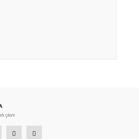
ıza iletebilirsiniz.
A
lı çıkın!