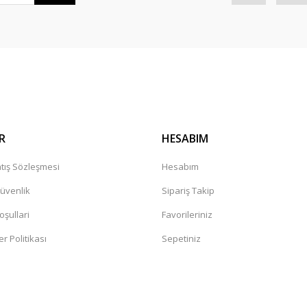
Gönder
R
HESABIM
tış Sözleşmesi
Hesabım
Güvenlik
Sipariş Takip
oşullari
Favorileriniz
er Politikası
Sepetiniz