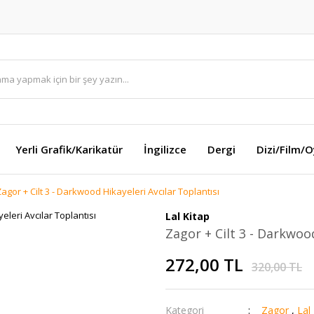
Yerli Grafik/Karikatür
İngilizce
Dergi
Dizi/Film/
agor + Cilt 3 - Darkwood Hikayeleri Avcılar Toplantısı
Lal Kitap
Zagor + Cilt 3 - Darkwood
272,00 TL
320,00 TL
Kategori
Zagor
,
Lal