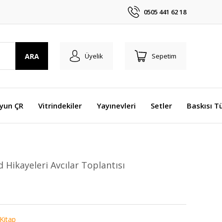
0505 441 62 18
ARA
Üyelik
Sepetim
Oyun ÇR
Vitrindekiler
Yayınevleri
Setler
Baskısı T
 Hikayeleri Avcılar Toplantısı
 Kitap