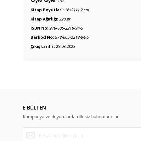
Sayfa Sayısı:
192
Kitap Boyutları:
16x21x1.2 cm
Kitap Ağırlığı:
220 gr
ISBN No:
978-605-2218-94-5
Barkod No:
978-605-2218-94-5
Çıkış tarihi :
28.03.2023
Bu ürünün fiyat bilgisi, resim, ürün açıklamalarında ve diğ
Görüş ve önerileriniz için teşekkür ederiz.
Ürün resmi kalitesiz, bozuk veya görüntülenemiyor.
Ürün açıklamasında eksik bilgiler bulunuyor.
E-BÜLTEN
Ürün bilgilerinde hatalar bulunuyor.
Kampanya ve duyurulardan ilk siz haberdar olun!
Ürün fiyatı diğer sitelerden daha pahalı.
Bu ürüne benzer farklı alternatifler olmalı.