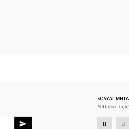
er konularda yetersiz gördüğünüz noktaları öneri formunu kullanarak tarafım
Bu ürüne ilk yorumu siz yapın!
Yorum Yaz
SOSYAL MEDY
Bizi takip edin, kâr