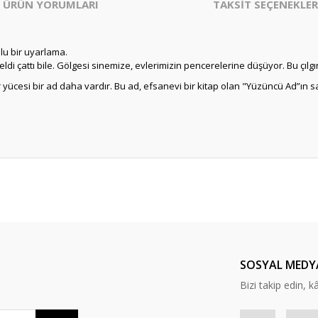
ÜRÜN YORUMLARI
TAKSİT SEÇENEKLER
lu bir uyarlama.
di çattı bile. Gölgesi sinemize, evlerimizin pencerelerine düşüyor. Bu çılgın
 yücesi bir ad daha vardır. Bu ad, efsanevi bir kitap olan "Yüzüncü Ad”ın 
er konularda yetersiz gördüğünüz noktaları öneri formunu kullanarak tarafım
Bu ürüne ilk yorumu siz yapın!
Yorum Yaz
SOSYAL MEDY
Bizi takip edin, kâr