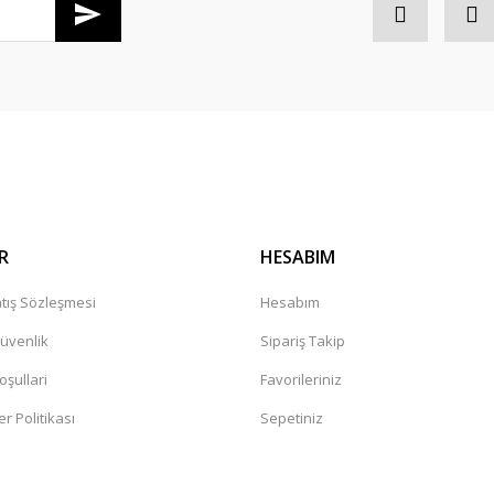
Gönder
R
HESABIM
tış Sözleşmesi
Hesabım
Güvenlik
Sipariş Takip
oşullari
Favorileriniz
er Politikası
Sepetiniz