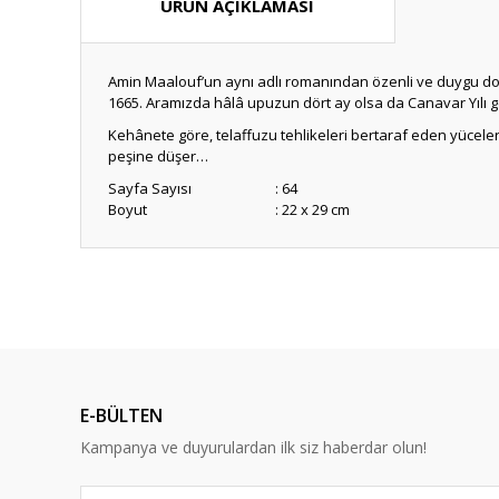
ÜRÜN AÇIKLAMASI
Amin Maalouf’un aynı adlı romanından özenli ve duygu do
1665. Aramızda hâlâ upuzun dört ay olsa da Canavar Yılı gel
Kehânete göre, telaffuzu tehlikeleri bertaraf eden yüceler
peşine düşer…
Sayfa Sayısı
: 64
Boyut
: 22 x 29 cm
Bu ürünün fiyat bilgisi, resim, ürün açıklamalarında ve diğ
Görüş ve önerileriniz için teşekkür ederiz.
Ürün resmi kalitesiz, bozuk veya görüntülenemiyor.
Ürün açıklamasında eksik bilgiler bulunuyor.
E-BÜLTEN
Ürün bilgilerinde hatalar bulunuyor.
Kampanya ve duyurulardan ilk siz haberdar olun!
Ürün fiyatı diğer sitelerden daha pahalı.
Bu ürüne benzer farklı alternatifler olmalı.