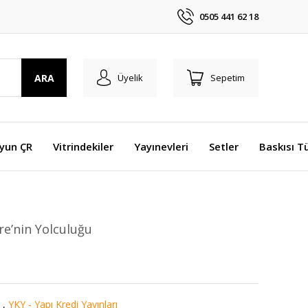
0505 441 62 18
ARA
Üyelik
Sepetim
Oyun ÇR
Vitrindekiler
Yayınevleri
Setler
Baskısı T
re’nin Yolculuğu
,
YKY - Yapı Kredi Yayınları