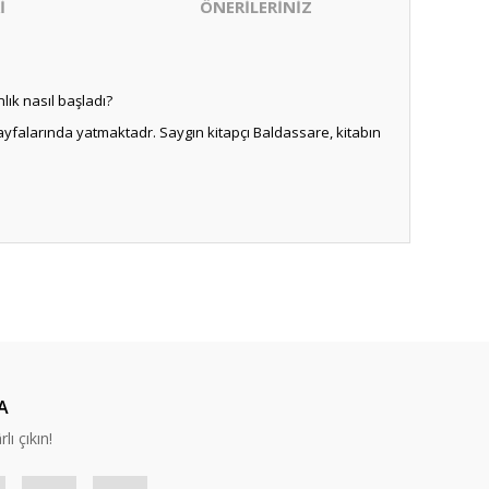
İ
ÖNERİLERİNİZ
lık nasıl başladı?
sayfalarında yatmaktadr. Saygın kitapçı Baldassare, kitabın
ıza iletebilirsiniz.
A
lı çıkın!