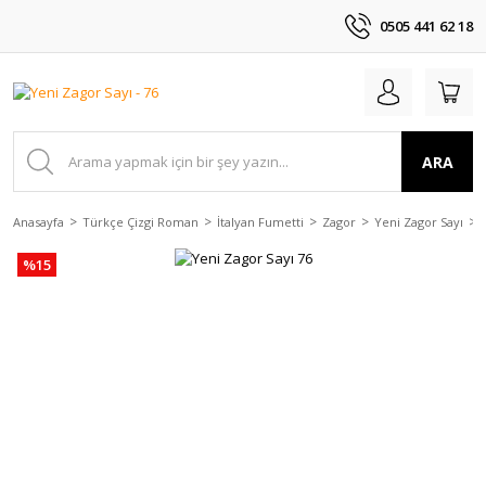
0505 441 62 18
ARA
Anasayfa
Türkçe Çizgi Roman
İtalyan Fumetti
Zagor
Yeni Zagor Sayı
%15