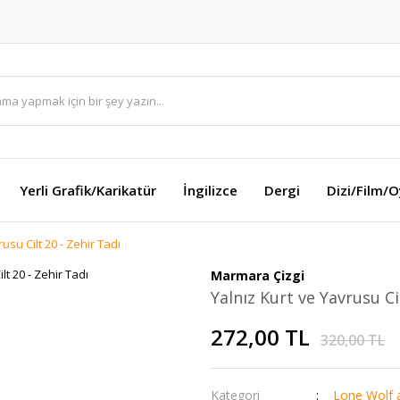
Yerli Grafik/Karikatür
İngilizce
Dergi
Dizi/Film/
usu Cilt 20 - Zehir Tadı
Marmara Çizgi
Yalnız Kurt ve Yavrusu Ci
272,00 TL
320,00 TL
Kategori
Lone Wolf 