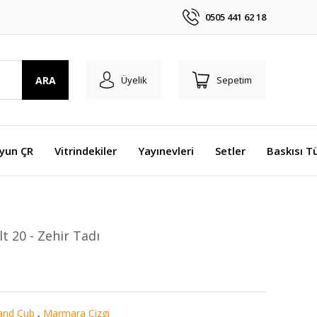
0505 441 62 18
ARA
Üyelik
Sepetim
Oyun ÇR
Vitrindekiler
Yayınevleri
Setler
Baskısı T
lt 20 - Zehir Tadı
and Cub
,
Marmara Çizgi