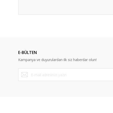
Bu ürünün fiyat bilgisi, resim, ürün açıklamalarında ve diğ
Görüş ve önerileriniz için teşekkür ederiz.
Ürün resmi kalitesiz, bozuk veya görüntülenemiyor.
Ürün açıklamasında eksik bilgiler bulunuyor.
E-BÜLTEN
Ürün bilgilerinde hatalar bulunuyor.
Kampanya ve duyurulardan ilk siz haberdar olun!
Ürün fiyatı diğer sitelerden daha pahalı.
Bu ürüne benzer farklı alternatifler olmalı.