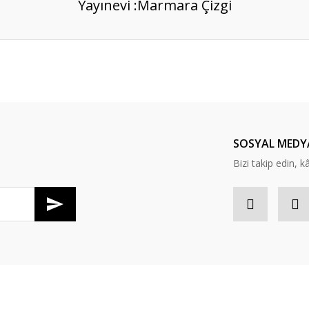
Yayınevi :
Marmara Çizgi
er konularda yetersiz gördüğünüz noktaları öneri formunu kullanarak tarafım
Bu ürüne ilk yorumu siz yapın!
Yorum Yaz
SOSYAL MEDY
Bizi takip edin, kâr
Gönder