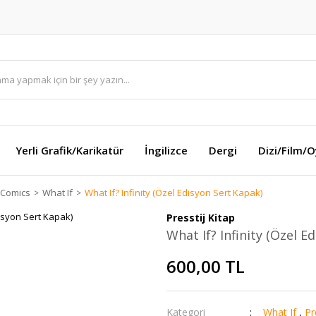
Yerli Grafik/Karikatür
İngilizce
Dergi
Dizi/Film/
 Comics
What If
What If? Infinity (Özel Edisyon Sert Kapak)
Presstij Kitap
What If? Infinity (Özel E
600,00 TL
Kategori
What If
,
Pr