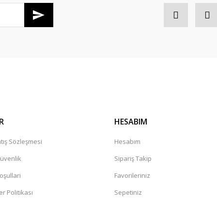
Gönder
R
HESABIM
tış Sözleşmesi
Hesabım
Güvenlik
Sipariş Takip
oşullari
Favorileriniz
er Politikası
Sepetiniz