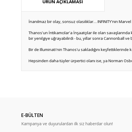
ÜRÜN AÇIKLAMASI
İnanılmaz bir olay, sonsuz olasılıklar… INFINITY'nin Marvel 
Thanos'un İntikamcılar'a İnşaatçılar ile olan savaşlarında 
bir yenilgiye uğrayabilirdi - bu, yıllar sonra Cannonball ve
Bir de Illuminati'nin Thanos'u sakladığını keşfettiklerinde 
Hepsinden daha tüyler ürpertici olanı ise, ya Norman Osbor
Bu ürünün fiyat bilgisi, resim, ürün açıklamalarında ve diğ
Görüş ve önerileriniz için teşekkür ederiz.
Ürün resmi kalitesiz, bozuk veya görüntülenemiyor.
Ürün açıklamasında eksik bilgiler bulunuyor.
E-BÜLTEN
Ürün bilgilerinde hatalar bulunuyor.
Kampanya ve duyurulardan ilk siz haberdar olun!
Ürün fiyatı diğer sitelerden daha pahalı.