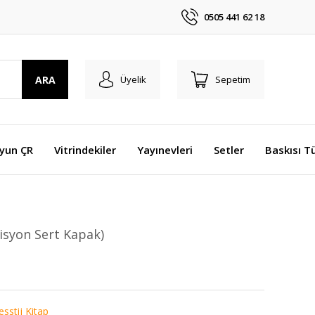
0505 441 62 18
ARA
Üyelik
Sepetim
Oyun ÇR
Vitrindekiler
Yayınevleri
Setler
Baskısı T
disyon Sert Kapak)
esstij Kitap