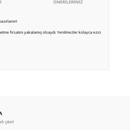
İ
ÖNERİLERİNİZ
hazırlanın!
netme fırsatını yakalamış olsaydı. Yenilmezler kolayca ezici
ıza iletebilirsiniz.
A
lı çıkın!