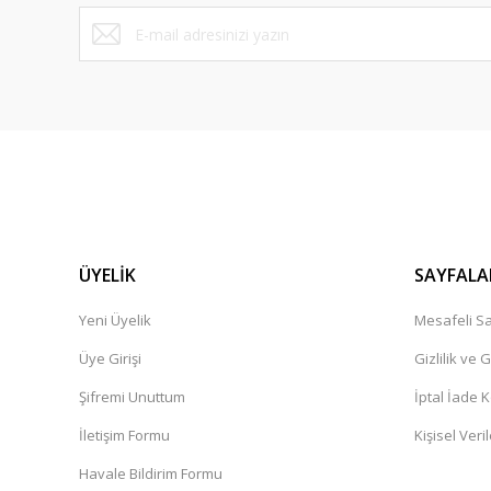
Bu ürüne benzer farklı alternatifler olmalı.
ÜYELİK
SAYFALA
Yeni Üyelik
Mesafeli Sa
Üye Girişi
Gizlilik ve 
Şifremi Unuttum
İptal İade K
İletişim Formu
Kişisel Veril
Havale Bildirim Formu