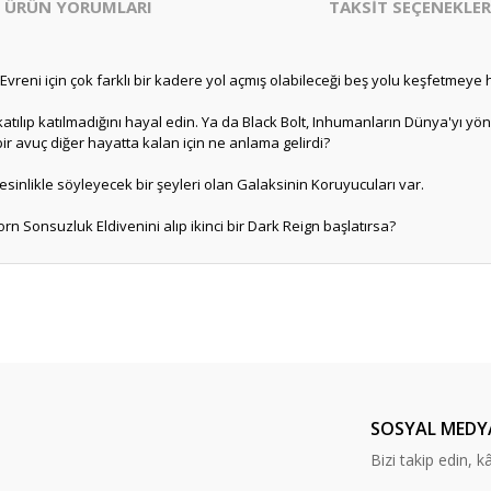
ÜRÜN YORUMLARI
TAKSİT SEÇENEKLER
Evreni için çok farklı bir kadere yol açmış olabileceği beş yolu keşfetmeye 
katılıp katılmadığını hayal edin. Ya da Black Bolt, Inhumanların Dünya'yı yö
 bir avuç diğer hayatta kalan için ne anlama gelirdi?
kesinlikle söyleyecek bir şeyleri olan Galaksinin Koruyucuları var.
n Sonsuzluk Eldivenini alıp ikinci bir Dark Reign başlatırsa?
er konularda yetersiz gördüğünüz noktaları öneri formunu kullanarak tarafım
Bu ürüne ilk yorumu siz yapın!
Yorum Yaz
SOSYAL MEDY
Bizi takip edin, kâr