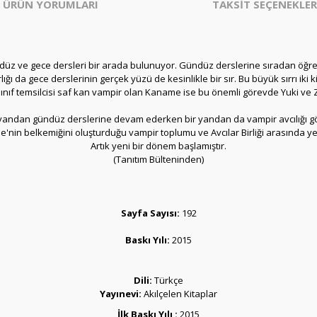
ÜRÜN YORUMLARI
TAKSİT SEÇENEKLER
ndüz ve gece dersleri bir arada bulunuyor. Gündüz derslerine sıradan öğren
ığı da gece derslerinin gerçek yüzü de kesinlikle bir sır. Bu büyük sırrı iki
 sınıf temsilcisi saf kan vampir olan Kaname ise bu önemli görevde Yuki ve
r yandan gündüz derslerine devam ederken bir yandan da vampir avcılığı gö
 belkemiğini oluşturduğu vampir toplumu ve Avcılar Birliği arasında yeniden
Artık yeni bir dönem başlamıştır.
(Tanıtım Bülteninden)
Sayfa Sayısı:
192
Baskı Yılı:
2015
Dili:
Türkçe
Yayınevi:
Akılçelen Kitaplar
İlk Baskı Yılı :
2015