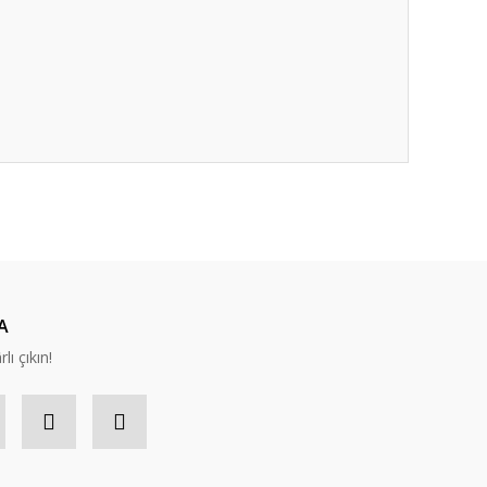
ıza iletebilirsiniz.
A
lı çıkın!