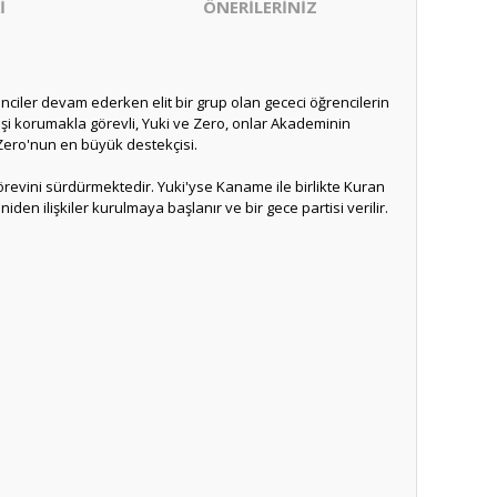
İ
ÖNERİLERİNİZ
ciler devam ederken elit bir grup olan gececi öğrencilerin
 kişi korumakla görevli, Yuki ve Zero, onlar Akademinin
 Zero'nun en büyük destekçisi.
revini sürdürmektedir. Yuki'yse Kaname ile birlikte Kuran
 ilişkiler kurulmaya başlanır ve bir gece partisi verilir.