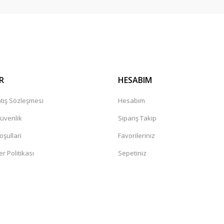
Gönder
R
HESABIM
tış Sözleşmesi
Hesabım
Güvenlik
Sipariş Takip
oşullari
Favorileriniz
er Politikası
Sepetiniz