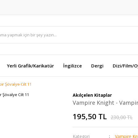
Yerli Grafik/Karikatür
İngilizce
Dergi
Dizi/Film/
r Şövalye Cilt 11
Akılçelen Kitaplar
Vampire Knight - Vampir 
195,50 TL
230,00 TL
Kategori
Vampire Kn