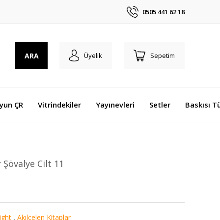
0505 441 62 18
ARA
Üyelik
Sepetim
Oyun ÇR
Vitrindekiler
Yayınevleri
Setler
Baskısı T
Şövalye Cilt 11
ight
,
Akılçelen Kitaplar