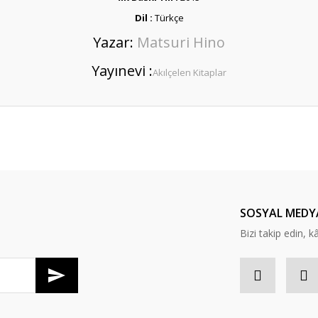
Dil :
Türkçe
Yazar:
Matsuri Hino
Yayınevi :
Akılçelen Kitaplar
er konularda yetersiz gördüğünüz noktaları öneri formunu kullanarak tarafım
Bu ürüne ilk yorumu siz yapın!
Yorum Yaz
SOSYAL MEDY
Bizi takip edin, kâr