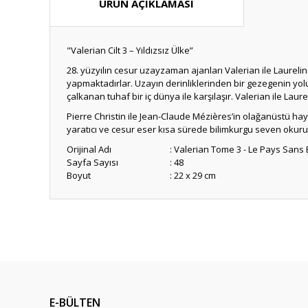
ÜRÜN AÇIKLAMASI
"Valerian Cilt 3 – Yıldızsız Ülke”
28. yüzyılın cesur uzayzaman ajanları Valerian ile Laurel
yapmaktadırlar. Uzayın derinliklerinden bir gezegenin yolun
çalkanan tuhaf bir iç dünya ile karşılaşır. Valerian ile La
Pierre Christin ile Jean-Claude Mézières’in olağanüstü hay
yaratıcı ve cesur eser kısa sürede bilimkurgu seven okuru
Orijinal Adı
: Valerian Tome 3 - Le Pays Sans 
Sayfa Sayısı
: 48
Boyut
: 22 x 29 cm
Bu ürünün fiyat bilgisi, resim, ürün açıklamalarında ve diğ
Görüş ve önerileriniz için teşekkür ederiz.
Ürün resmi kalitesiz, bozuk veya görüntülenemiyor.
Ürün açıklamasında eksik bilgiler bulunuyor.
E-BÜLTEN
Ürün bilgilerinde hatalar bulunuyor.