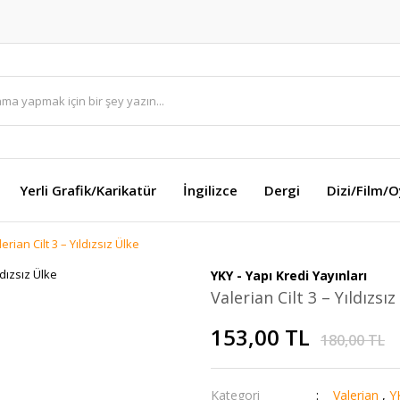
Yerli Grafik/Karikatür
İngilizce
Dergi
Dizi/Film/
erian Cilt 3 – Yıldızsız Ülke
YKY - Yapı Kredi Yayınları
Valerian Cilt 3 – Yıldızsız
153,00 TL
180,00 TL
Kategori
Valerian
,
YK