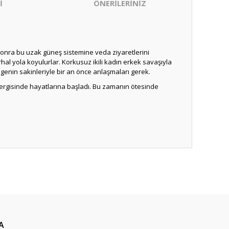
İ
ÖNERİLERİNİZ
sonra bu uzak güneş sistemine veda ziyaretlerini
hal yola koyulurlar. Korkusuz ikili kadın erkek savaşıyla
zegenin sakinleriyle bir an önce anlaşmaları gerek.
 dergisinde hayatlarına başladı. Bu zamanın ötesinde
ıza iletebilirsiniz.
A