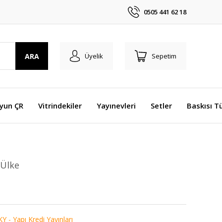
0505 441 62 18
ARA
Üyelik
Sepetim
Oyun ÇR
Vitrindekiler
Yayınevleri
Setler
Baskısı T
 Ülke
Y - Yapı Kredi Yayınları