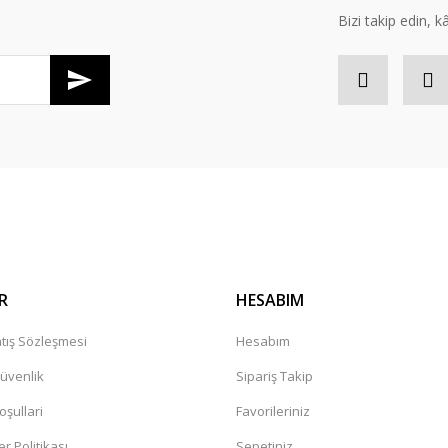
Bizi takip edin, kâr
Gönder
R
HESABIM
tış Sözleşmesi
Hesabım
Güvenlik
Sipariş Takip
oşullari
Favorileriniz
er Politikası
Sepetiniz