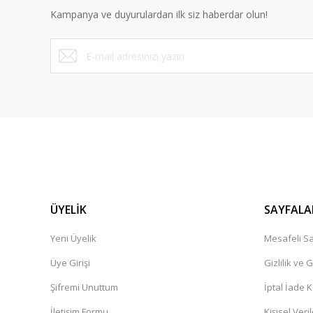
Kampanya ve duyurulardan ilk siz haberdar olun!
Ürün fiyatı diğer sitelerden daha pahalı.
Bu ürüne benzer farklı alternatifler olmalı.
ÜYELİK
SAYFALA
Yeni Üyelik
Mesafeli Sa
Üye Girişi
Gizlilik ve 
Şifremi Unuttum
İptal İade K
İletişim Formu
Kişisel Veril