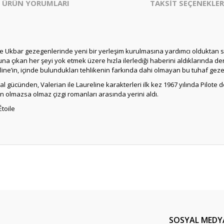
ÜRÜN YORUMLARI
TAKSİT SEÇENEKLER
ine Ukbar gezegenlerinde yeni bir yerleşim kurulmasına yardımcı olduktan 
a çıkan her şeyi yok etmek üzere hızla ilerlediği haberini aldıklarında der
ureline’in, içinde bulundukları tehlikenin farkında dahi olmayan bu tuhaf ge
al gücünden, Valerian ile Laureline karakterleri ilk kez 1967 yılında Pilote
n olmazsa olmaz çizgi romanları arasında yerini aldı.
Étoile
er konularda yetersiz gördüğünüz noktaları öneri formunu kullanarak tarafım
Bu ürüne ilk yorumu siz yapın!
Yorum Yaz
SOSYAL MEDY