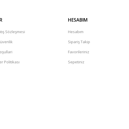
R
HESABIM
tış Sözleşmesi
Hesabım
Güvenlik
Sipariş Takip
oşullari
Favorileriniz
er Politikası
Sepetiniz