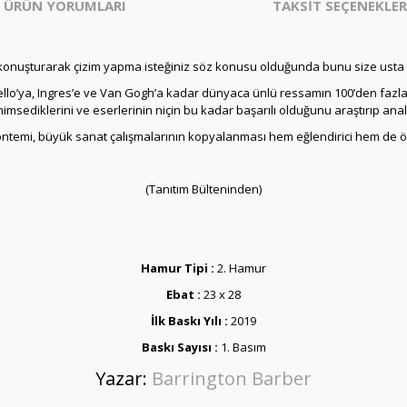
ÜRÜN YORUMLARI
TAKSİT SEÇENEKLER
konuşturarak çizim yapma isteğiniz söz konusu olduğunda bunu size usta r
ello’ya, Ingres’e ve Van Gogh’a kadar dünyaca ünlü ressamın 100’den fazla
sediklerini ve eserlerinin niçin bu kadar başarılı olduğunu araştırıp analiz et
emi, büyük sanat çalışmalarının kopyalanması hem eğlendirici hem de öğreti
(Tanıtım Bülteninden)
Hamur Tipi :
2. Hamur
Ebat :
23 x 28
İlk Baskı Yılı :
2019
Baskı Sayısı :
1. Basım
Yazar:
Barrington Barber