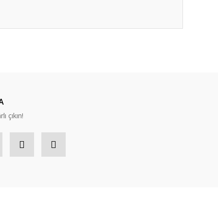
ıza iletebilirsiniz.
A
lı çıkın!