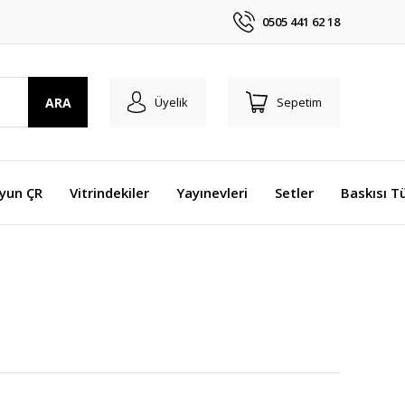
0505 441 62 18
ARA
Üyelik
Sepetim
Oyun ÇR
Vitrindekiler
Yayınevleri
Setler
Baskısı T