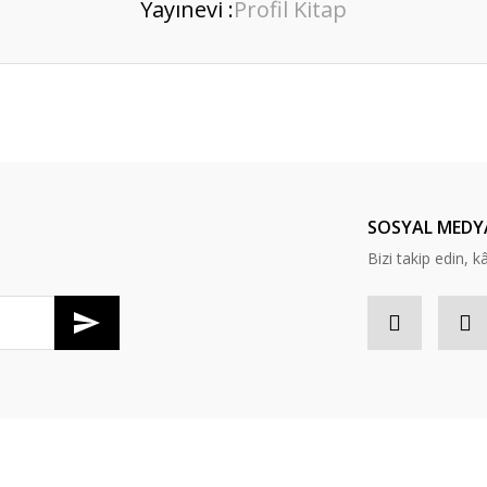
Yayınevi :
Profil Kitap
er konularda yetersiz gördüğünüz noktaları öneri formunu kullanarak tarafım
Bu ürüne ilk yorumu siz yapın!
Yorum Yaz
SOSYAL MEDY
Bizi takip edin, kâr
Gönder