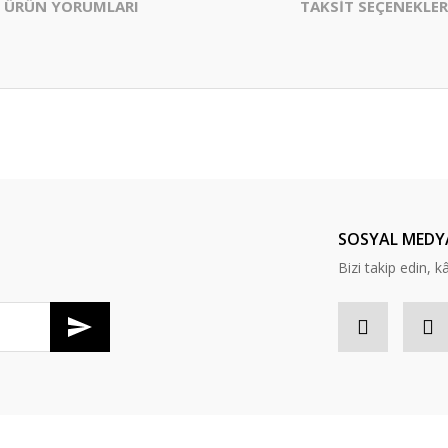
ÜRÜN YORUMLARI
TAKSİT SEÇENEKLER
er konularda yetersiz gördüğünüz noktaları öneri formunu kullanarak tarafım
Bu ürüne ilk yorumu siz yapın!
Yorum Yaz
SOSYAL MEDY
Bizi takip edin, kâr
Gönder