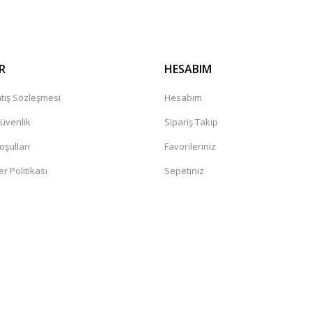
R
HESABIM
tış Sözleşmesi
Hesabım
Güvenlik
Sipariş Takip
oşullari
Favorileriniz
er Politikası
Sepetiniz