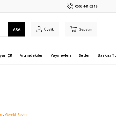
0505 441 62 18
ARA
Üyelik
Sepetim
Oyun ÇR
Vitrindekiler
Yayınevleri
Setler
Baskısı T
rı
,
Gerekli Şeyler