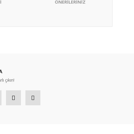
İ
ÖNERİLERİNİZ
ıza iletebilirsiniz.
A
lı çıkın!