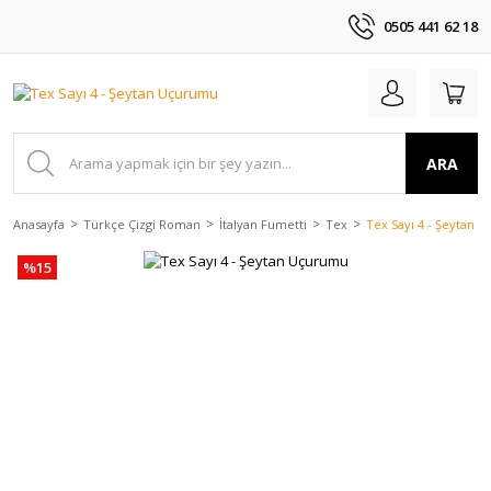
0505 441 62 18
ARA
Anasayfa
Türkçe Çizgi Roman
İtalyan Fumetti
Tex
Tex Sayı 4 - Şeytan 
%15