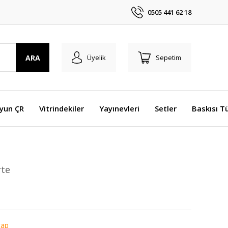
0505 441 62 18
ARA
Üyelik
Sepetim
Oyun ÇR
Vitrindekiler
Yayınevleri
Setler
Baskısı T
rte
tap