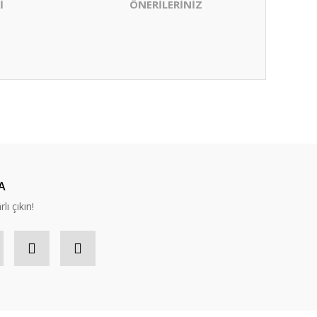
İ
ÖNERİLERİNİZ
ıza iletebilirsiniz.
A
lı çıkın!