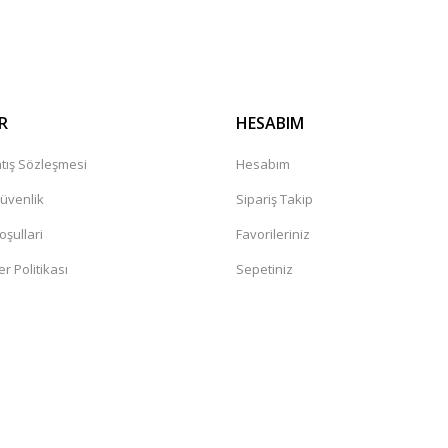
Gönder
R
HESABIM
tış Sözleşmesi
Hesabım
Güvenlik
Sipariş Takip
oşullari
Favorileriniz
er Politikası
Sepetiniz