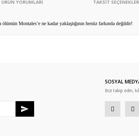
ÜRÜN YORUMLARI
TAKSİT SEÇENEKLER
 ölümün Montales’e ne kadar yaklaştığının henüz farkında değildir!
er konularda yetersiz gördüğünüz noktaları öneri formunu kullanarak tarafım
Bu ürüne ilk yorumu siz yapın!
Yorum Yaz
SOSYAL MEDY
Bizi takip edin, kâr