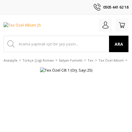
0505 441 62 18
ARA
Anasayfa
Türkçe Çizgi Roman
İtalyan Fumetti
Tex
Tex Özel Albüm
Te