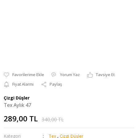
Yorum Yaz
Tavsiye Et
Fiyat Alarmı
Paylaş
Çizgi Düşler
Tex Aylık 47
289,00 TL
340,00 TL
Kategori
Tex
,
Çizgi Düşler