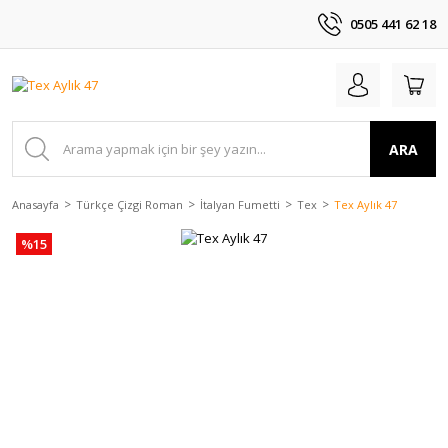
0505 441 62 18
ARA
Anasayfa
Türkçe Çizgi Roman
İtalyan Fumetti
Tex
Tex Aylık 47
%15