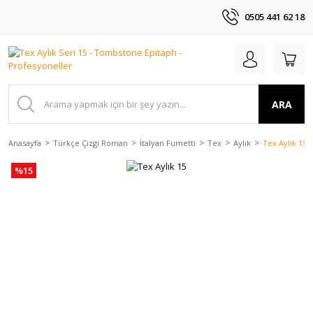
0505 441 62 18
ARA
Anasayfa
Türkçe Çizgi Roman
İtalyan Fumetti
Tex
Aylık
Tex Aylık 15
%15