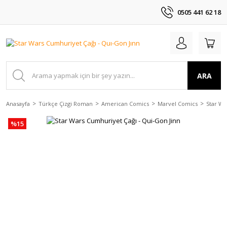
0505 441 62 18
ARA
Anasayfa
Türkçe Çizgi Roman
American Comics
Marvel Comics
Star Wa
%15