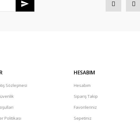
Gönder
R
HESABIM
tış Sözleşmesi
Hesabım
Güvenlik
Sipariş Takip
oşullari
Favorileriniz
er Politikası
Sepetiniz