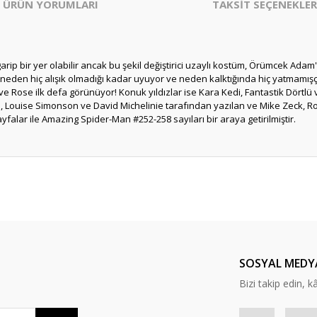
ÜRÜN YORUMLARI
TAKSİT SEÇENEKLER
ip bir yer olabilir ancak bu şekil değiştirici uzaylı kostüm, Örümcek Adam'
neden hiç alışık olmadığı kadar uyuyor ve neden kalktığında hiç yatmamı
Rose ilk defa görünüyor! Konuk yıldızlar ise Kara Kedi, Fantastik Dörtlü v
ne, Louise Simonson ve David Michelinie tarafından yazılan ve Mike Zeck, R
falar ile Amazing Spider-Man #252-258 sayıları bir araya getirilmiştir.
er konularda yetersiz gördüğünüz noktaları öneri formunu kullanarak tarafım
Bu ürüne ilk yorumu siz yapın!
Yorum Yaz
SOSYAL MEDY
Bizi takip edin, kâr