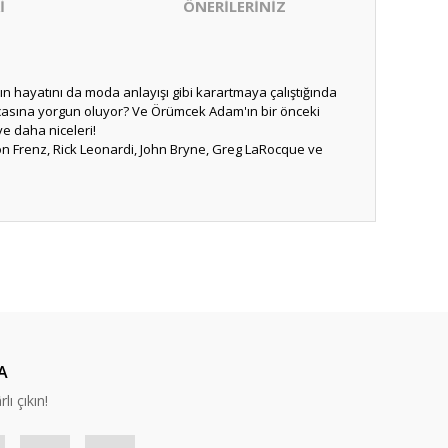
İ
ÖNERİLERİNİZ
ın hayatını da moda anlayışı gibi karartmaya çalıştığında
şçasına yorgun oluyor? Ve Örümcek Adam'ın bir önceki
e daha niceleri!
on Frenz, Rick Leonardi, John Bryne, Greg LaRocque ve
ıza iletebilirsiniz.
A
lı çıkın!