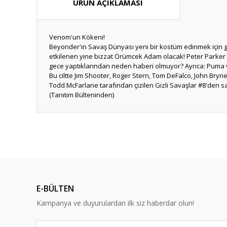
ÜRÜN AÇIKLAMASI
Venom'un Kökeni!
Beyonder'ın Savaş Dünyası yeni bir kostüm edinmek için gar
etkilenen yine bizzat Örümcek Adam olacak! Peter Parker 
gece yaptıklarından neden haberi olmuyor? Ayrıca: Puma ve 
Bu ciltte Jim Shooter, Roger Stern, Tom DeFalco, John Bry
Todd McFarlane tarafından çizilen Gizli Savaşlar #8'den say
(Tanıtım Bülteninden)
Bu ürünün fiyat bilgisi, resim, ürün açıklamalarında ve diğ
Görüş ve önerileriniz için teşekkür ederiz.
Ürün resmi kalitesiz, bozuk veya görüntülenemiyor.
Ürün açıklamasında eksik bilgiler bulunuyor.
E-BÜLTEN
Ürün bilgilerinde hatalar bulunuyor.
Kampanya ve duyurulardan ilk siz haberdar olun!
Ürün fiyatı diğer sitelerden daha pahalı.
Bu ürüne benzer farklı alternatifler olmalı.