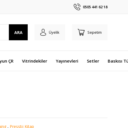
0505 441 62 18
ARA
Üyelik
Sepetim
Oyun ÇR
Vitrindekiler
Yayınevleri
Setler
Baskısı T
hing
,
Presstij Kitap