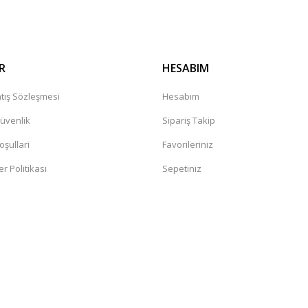
R
HESABIM
tış Sözleşmesi
Hesabım
Güvenlik
Sipariş Takip
oşullari
Favorileriniz
er Politikası
Sepetiniz