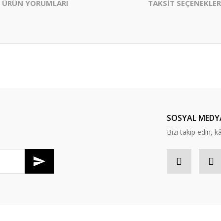
ÜRÜN YORUMLARI
TAKSİT SEÇENEKLER
er konularda yetersiz gördüğünüz noktaları öneri formunu kullanarak tarafım
Bu ürüne ilk yorumu siz yapın!
Yorum Yaz
SOSYAL MEDY
Bizi takip edin, kâr
Gönder