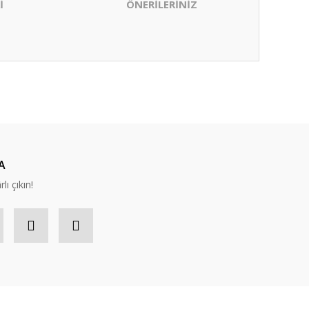
İ
ÖNERİLERİNİZ
ıza iletebilirsiniz.
A
lı çıkın!