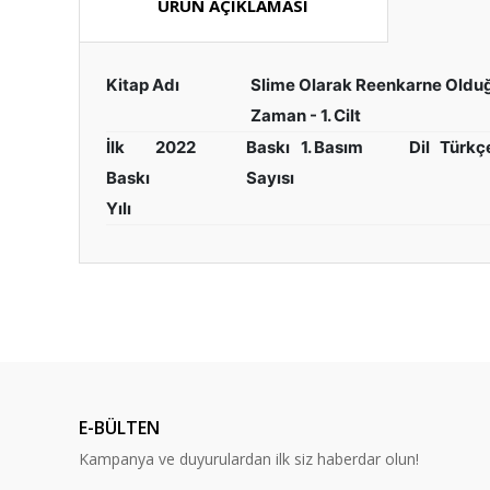
ÜRÜN AÇIKLAMASI
Kitap Adı
Slime Olarak Reenkarne Old
Zaman - 1. Cilt
İlk
2022
Baskı
1. Basım
Dil
Türkç
Baskı
Sayısı
Yılı
Bu ürünün fiyat bilgisi, resim, ürün açıklamalarında ve diğ
Görüş ve önerileriniz için teşekkür ederiz.
Ürün resmi kalitesiz, bozuk veya görüntülenemiyor.
Ürün açıklamasında eksik bilgiler bulunuyor.
E-BÜLTEN
Ürün bilgilerinde hatalar bulunuyor.
Kampanya ve duyurulardan ilk siz haberdar olun!
Ürün fiyatı diğer sitelerden daha pahalı.