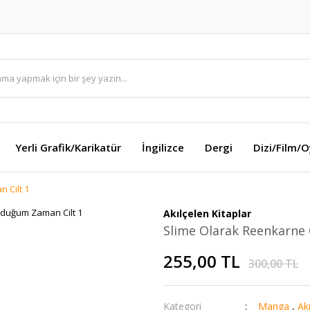
Yerli Grafik/Karikatür
İngilizce
Dergi
Dizi/Film/
 Cilt 1
Akılçelen Kitaplar
Slime Olarak Reenkarne
255,00 TL
300,00 TL
Kategori
Manga
,
Akı