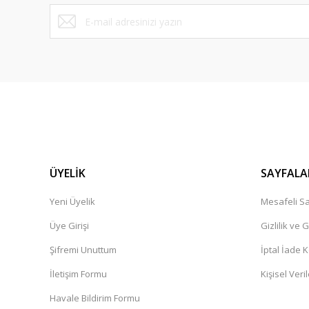
Bu ürüne benzer farklı alternatifler olmalı.
ÜYELİK
SAYFALA
Yeni Üyelik
Mesafeli Sa
Üye Girişi
Gizlilik ve 
Şifremi Unuttum
İptal İade K
İletişim Formu
Kişisel Veril
Havale Bildirim Formu