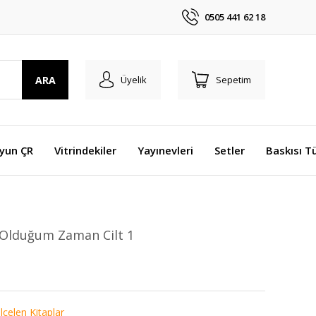
0505 441 62 18
ARA
Üyelik
Sepetim
Oyun ÇR
Vitrindekiler
Yayınevleri
Setler
Baskısı T
 Olduğum Zaman Cilt 1
lçelen Kitaplar