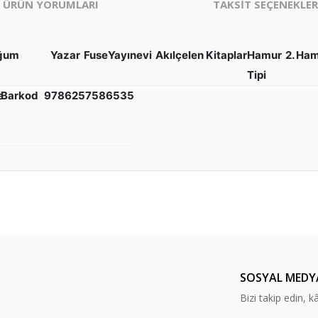
ÜRÜN YORUMLARI
TAKSİT SEÇENEKLER
uğum
Yazar
Fuse
Yayınevi
Akılçelen Kitaplar
Hamur
2. Ha
Tipi
e
Barkod
9786257586535
er konularda yetersiz gördüğünüz noktaları öneri formunu kullanarak tarafım
Bu ürüne ilk yorumu siz yapın!
Yorum Yaz
SOSYAL MEDY
Bizi takip edin, kâr