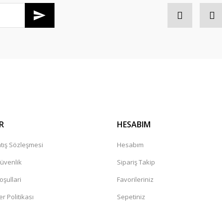
Gönder
R
HESABIM
tış Sözleşmesi
Hesabım
Güvenlik
Sipariş Takip
oşullari
Favorileriniz
er Politikası
Sepetiniz