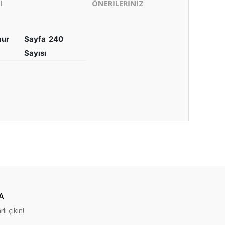
İ
ÖNERİLERİNİZ
mur
Sayfa
240
Sayısı
ıza iletebilirsiniz.
A
lı çıkın!