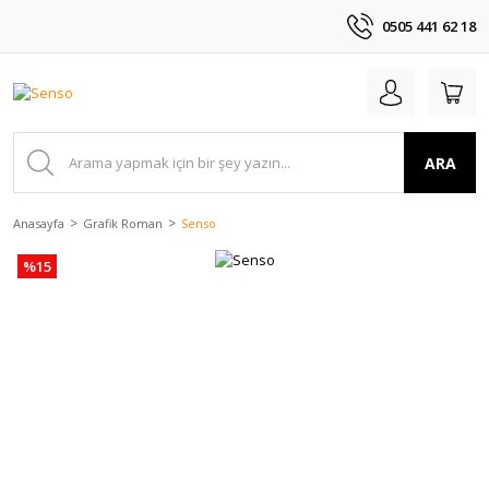
0505 441 62 18
ARA
Anasayfa
Grafik Roman
Senso
%15