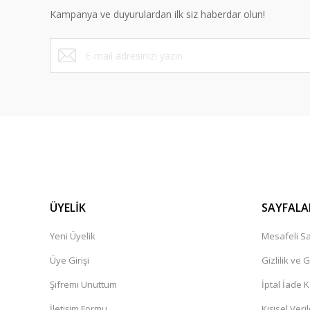
Kampanya ve duyurulardan ilk siz haberdar olun!
Ürün fiyatı diğer sitelerden daha pahalı.
Bu ürüne benzer farklı alternatifler olmalı.
ÜYELİK
SAYFALA
Yeni Üyelik
Mesafeli Sa
Üye Girişi
Gizlilik ve 
Şifremi Unuttum
İptal İade K
İletişim Formu
Kişisel Veril