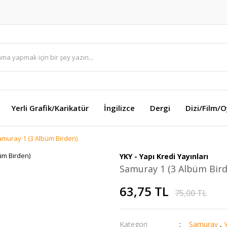
Yerli Grafik/Karikatür
İngilizce
Dergi
Dizi/Film/
muray 1 (3 Albüm Birden)
YKY - Yapı Kredi Yayınları
Samuray 1 (3 Albüm Bird
63,75 TL
75,00 TL
Kategori
Samuray
,
Y