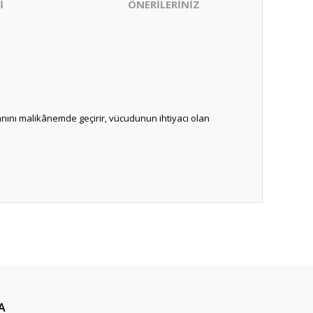
İ
ÖNERİLERİNİZ
ını malikânemde geçirir, vücudunun ihtiyacı olan
ıza iletebilirsiniz.
A