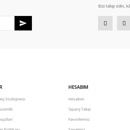
Bizi takip edin, kâr
Gönder
R
HESABIM
tış Sözleşmesi
Hesabım
Güvenlik
Sipariş Takip
oşullari
Favorileriniz
er Politikası
Sepetiniz