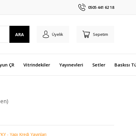
0505 441 62 18
ARA
Üyelik
Sepetim
Oyun ÇR
Vitrindekiler
Yayınevleri
Setler
Baskısı T
en)
KY - Yapı Kredi Yayınları