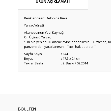
ÜRÜN AÇIKLAMASI
Renklendiren: Delphine Rieu
Yalvaç Yüreği
Akanobu’nun Yedi Kaynağı
On Üçüncü Yalvaç
"On bin yen ödülü alarak evine dönebilirsin… O zaman, b
panzehirden yararlanırsın… Tabii hak edersen”
Sayfa Sayısı
: 144
Boyut
: 17.5 x 24 cm
Tekrar Baskı
: 2. Baskı / 02.2014
Bu ürünün fiyat bilgisi, resim, ürün açıklamalarında ve diğ
Görüş ve önerileriniz için teşekkür ederiz.
Ürün resmi kalitesiz, bozuk veya görüntülenemiyor.
Ürün açıklamasında eksik bilgiler bulunuyor.
E-BÜLTEN
Ürün bilgilerinde hatalar bulunuyor.