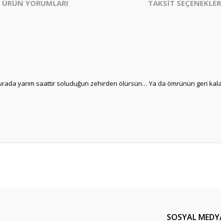
ÜRÜN YORUMLARI
TAKSİT SEÇENEKLER
urada yarım saattir soluduğun zehirden ölürsün… Ya da ömrünün geri kalan
er konularda yetersiz gördüğünüz noktaları öneri formunu kullanarak tarafım
Bu ürüne ilk yorumu siz yapın!
Yorum Yaz
SOSYAL MEDY