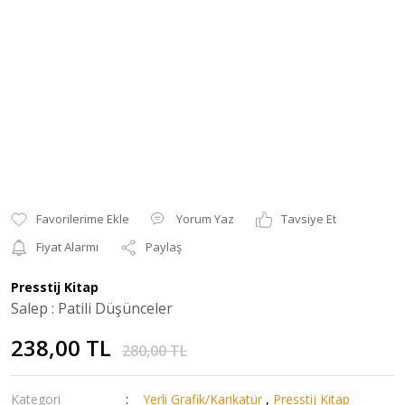
Yorum Yaz
Tavsiye Et
Fiyat Alarmı
Paylaş
Presstij Kitap
Salep : Patili Düşünceler
238,00 TL
280,00 TL
Kategori
Yerli Grafik/Karikatür
,
Presstij Kitap