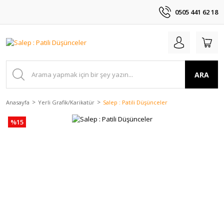
0505 441 62 18
ARA
Anasayfa
Yerli Grafik/Karikatür
Salep : Patili Düşünceler
%15