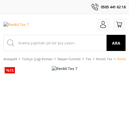
0505 441 62 18
ARA
Anasayfa
Türkçe Çizgi Roman
İtalyan Fumetti
Tex
Renkli Tex
Renkli 
%15