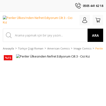
0505 441 62 18
ARA
Anasayfa
Türkçe Çizgi Roman
American Comics
Image Comics
Periler 
%15