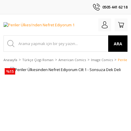
0505 441 62 18
ARA
Anasayfa
Türkçe Çizgi Roman
American Comics
Image Comics
Periler 
%15