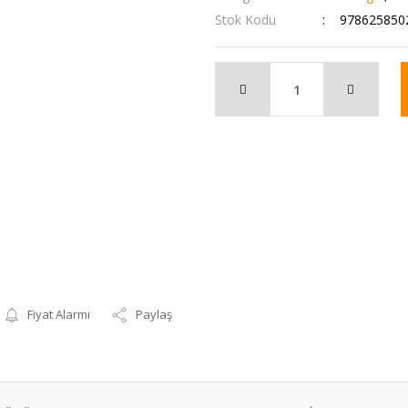
Stok Kodu
978625850
Fiyat Alarmı
Paylaş