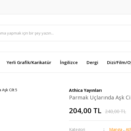
Yerli Grafik/Karikatür
İngilizce
Dergi
Dizi/Film/
Athica Yayınları
Parmak Uçlarında Aşk Cil
204,00 TL
240,00 TL
Kategori
Manga
,
Ath