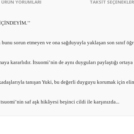
ÜRÜN YORUMLARI
TAKSİT SEÇENEKLER
İÇİNDEYİM.’’
n bunu sorun etmeyen ve ona sağduyuyla yaklaşan son sınıf öğre
a kararlıdır. İtsuomi’nin de aynı duyguları paylaştığı ortaya ç
kadaşlarıyla tanışan Yuki, bu değerli duyguyu korumak için elin
suomi’nin saf aşk hikâyesi beşinci cildi ile karşınızda...
er konularda yetersiz gördüğünüz noktaları öneri formunu kullanarak tarafım