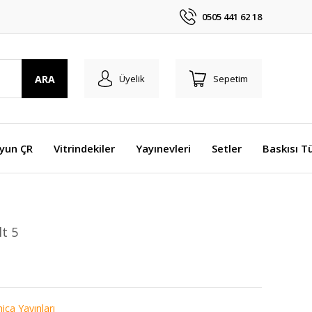
0505 441 62 18
ARA
Üyelik
Sepetim
Oyun ÇR
Vitrindekiler
Yayınevleri
Setler
Baskısı T
t 5
ica Yayınları