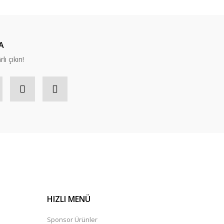
A
lı çıkın!
HIZLI MENÜ
Sponsor Ürünler