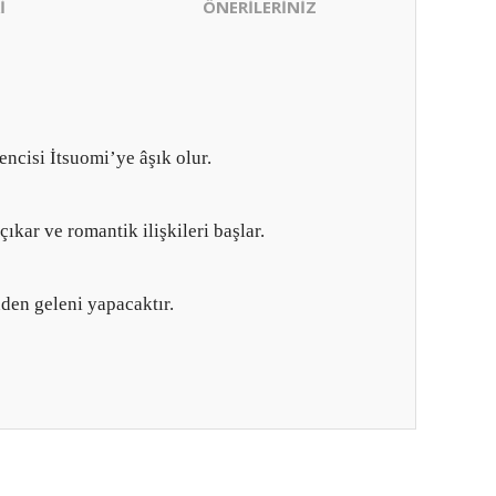
İ
ÖNERİLERİNİZ
ncisi İtsuomi’ye âşık olur.
ıkar ve romantik ilişkileri başlar.
den geleni yapacaktır.
ıza iletebilirsiniz.