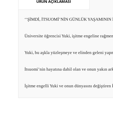
ÜRÜN AÇIKLAMASI
‘‘ŞİMDİ, İTSUOMİ’NİN GÜNLÜK YAŞAMININ 
Üniversite öğrencisi Yuki, işitme engeline rağme
Yuki, bu aşkla yüzleşmeye ve elinden geleni yapmay
İtsuomi’nin hayatına dahil olan ve onun yakın ar
İşitme engelli Yuki ve onun dünyasını değiştiren İt
Bu ürünün fiyat bilgisi, resim, ürün açıklamalarında ve diğ
Görüş ve önerileriniz için teşekkür ederiz.