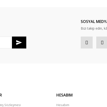
Bu ürüne ilk yorumu siz yapın!
Yorum Yaz
SOSYAL MEDY
Bizi takip edin, kâr
Gönder
R
HESABIM
tış Sözleşmesi
Hesabım