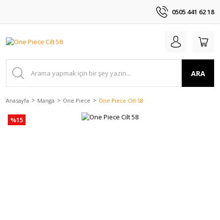
0505 441 62 18
ARA
Anasayfa
Manga
One Piece
One Piece Cilt 58
%15