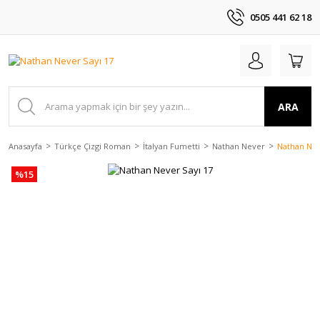
0505 441 62 18
ARA
Anasayfa
Türkçe Çizgi Roman
İtalyan Fumetti
Nathan Never
Nathan Nev
%15