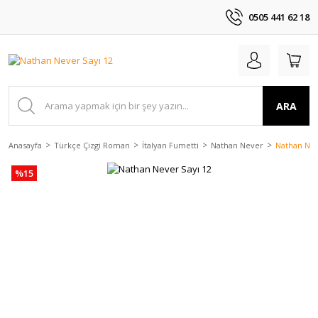
0505 441 62 18
ARA
Anasayfa
Türkçe Çizgi Roman
İtalyan Fumetti
Nathan Never
Nathan Nev
%15