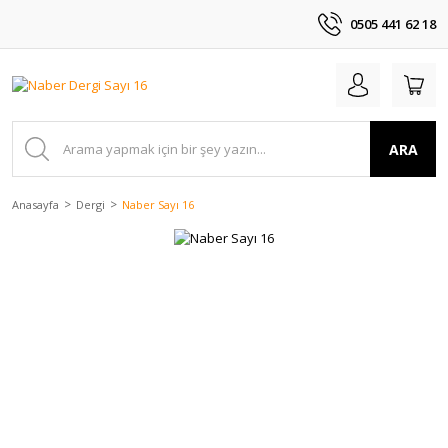
0505 441 62 18
ARA
Anasayfa
Dergi
Naber Sayı 16