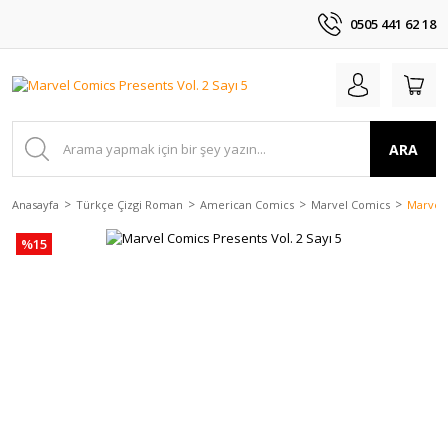
0505 441 62 18
ARA
Anasayfa
Türkçe Çizgi Roman
American Comics
Marvel Comics
Marvel 
%15