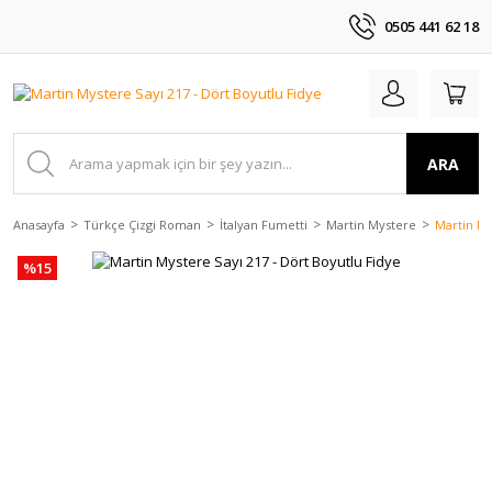
0505 441 62 18
ARA
Anasayfa
Türkçe Çizgi Roman
İtalyan Fumetti
Martin Mystere
Martin My
%15