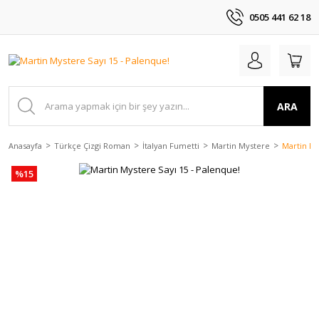
0505 441 62 18
ARA
Anasayfa
Türkçe Çizgi Roman
İtalyan Fumetti
Martin Mystere
Martin My
%15