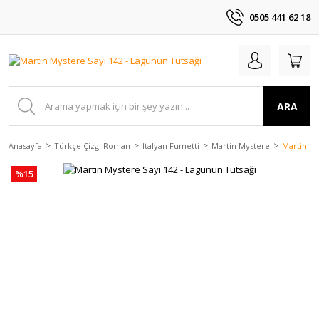
0505 441 62 18
ARA
Anasayfa
Türkçe Çizgi Roman
İtalyan Fumetti
Martin Mystere
Martin My
%15