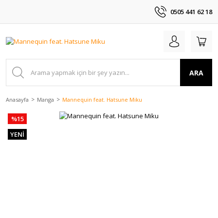
0505 441 62 18
ARA
Anasayfa
Manga
Mannequin feat. Hatsune Miku
%15
YENİ